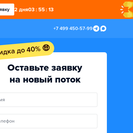
2
дня
03
:
55
:
12
явку
+7 499 450-57-99
идка до 40% 🤑
Оставьте заявку
на новый поток
мя
елефон