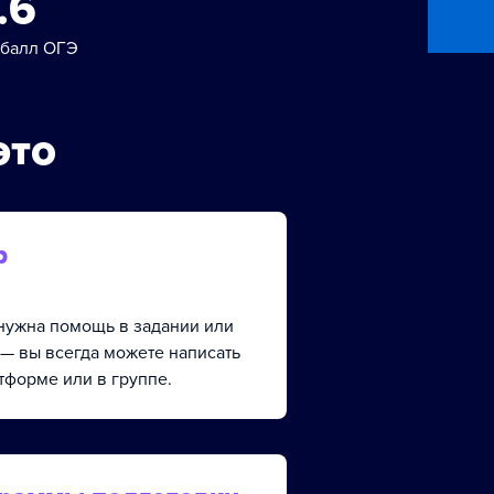
.6
 балл ОГЭ
это
р
, нужна помощь в задании или
 — вы всегда можете написать
тформе или в группе.