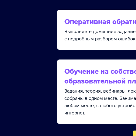
Оперативная обратн
Выполняете домашнее задание 
с подробным разбором ошибок 
Обучение на собств
образовательной п
Задания, теория, вебинары, ле
собраны в одном месте. Занима
любом месте, с любого устройс
интернет.