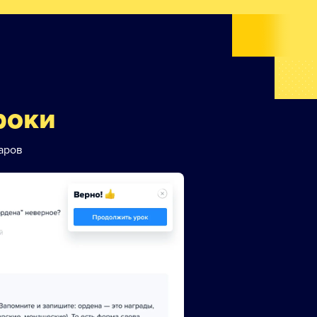
роки
аров