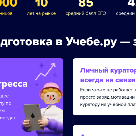
000
10
85
4
ников
лет на рынке
средний балл ЕГЭ
средний
дготовка в Учебе.ру — 
Личный курато
всегда на связи
тресса
Если что-то не работает
ящее
просто заряд мотивации
пу по
куратору на учебной пла
ем
риведет