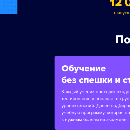
12 
выпуск
По
Обучение
без спешки и с
Каждый ученик проходит вход
тестирование и попадает в груп
уровню знаний. Далее подбира
учебную программу, которая п
к нужным баллам на экзамене.