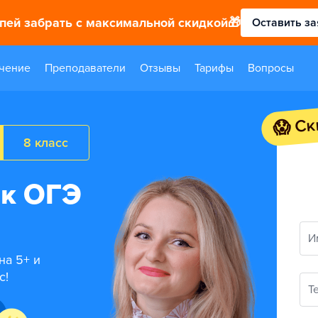
спей забрать с максимальной скидкой🎁
Оставить за
чение
Преподаватели
Отзывы
Тарифы
Вопросы
😱 Ск
8 класс
 к ОГЭ
И
на 5+ и
с!
Т