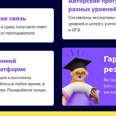
Авторские про
разных уровне
ая связь
Составлены экспертами 
уровней и целей с учет
и сразу получаете ответ
и ОГЭ.
от преподавателя.
Га
енной
ре
латформе
кции и конспекты
Вы сд
йтесь в любое время, в
балл, 
тва. Понадобится только
мы ве