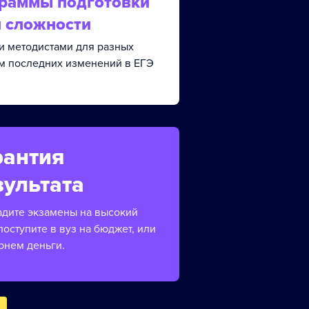
граммы подготовки
й сложности
и методистами для разных
ом последних изменений в ЕГЭ
рантия
зультата
адите экзамены на высокий
поступите в вуз на бюджет, или
рнем деньги.