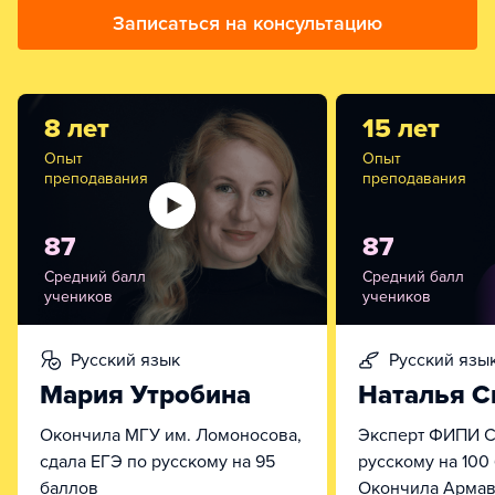
Записаться на консультацию
8 лет
15 лет
Опыт
Опыт
преподавания
преподавания
87
87
Средний балл
Средний балл
учеников
учеников
русский язык
русский язы
Мария Утробина
Наталья С
Окончила МГУ им. Ломоносова,
Эксперт ФИПИ С
сдала ЕГЭ по русскому на 95
русскому на 100
баллов
Окончила Армав