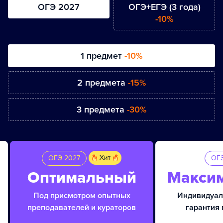
ОГЭ 2027
ОГЭ+ЕГЭ (3 года)
-10%
1 предмет
-10%
2 предмета
-15%
3 предмета
-30%
ОГЭ 2027
ОГЭ
Оптимальный
Макси
Под присмотром опытных
Индивидуал
преподавателей и кураторов
гарантия 