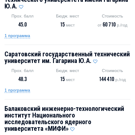
Ю.А.
Прох. балл
Бюдж. мест
Стоимость
45.0
15
60 710
мест
от
р./год
1 программа
Саратовский государственный технический
университет им. Гагарина Ю.А.
Прох. балл
Бюдж. мест
Стоимость
48.3
15
144 410
мест
р./год
1 программа
Балаковский инженерно-технологический
институт Национального
исследовательского ядерного
университета «МИФИ»