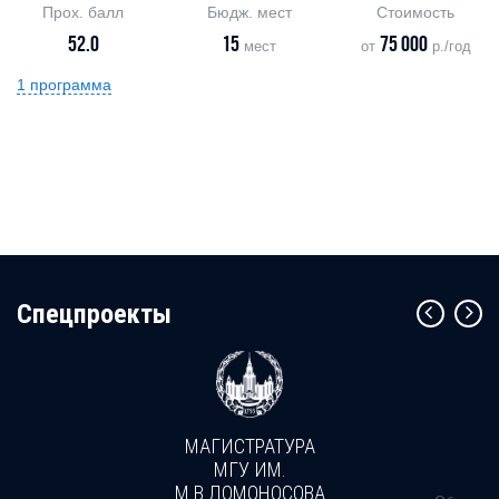
Прох. балл
Бюдж. мест
Стоимость
52.0
15
75 000
мест
от
р./год
1 программа
Cпецпроекты
МАГИСТРАТУРА
МГУ ИМ.
М.В.ЛОМОНОСОВА