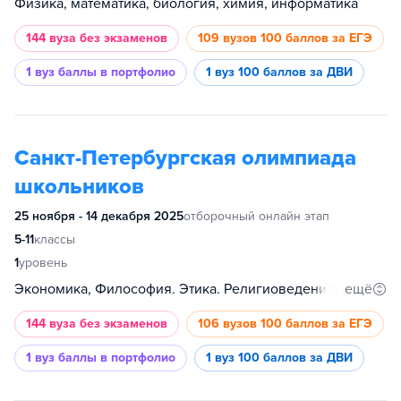
Физика, математика, биология, химия, информатика
144 вуза
без экзаменов
109 вузов
100 баллов за ЕГЭ
1 вуз
баллы в портфолио
1 вуз
100 баллов за ДВИ
Санкт-Петербургская олимпиада
школьников
25 ноября - 14 декабря 2025
отборочный онлайн этап
5-11
классы
1
уровень
ещё
Экономика, Философия. Этика. Религиоведение, филология, физика, современный менеджер, психология, право, политология, Планета Земля, обществознание, международные отношения, математическое моделирование и искусственный интеллект, история, информатика, иностранный язык, инженерные системы, журналистика, гуманитарные и социальные науки, география, биология, химия, математика, медицина
144 вуза
без экзаменов
106 вузов
100 баллов за ЕГЭ
1 вуз
баллы в портфолио
1 вуз
100 баллов за ДВИ