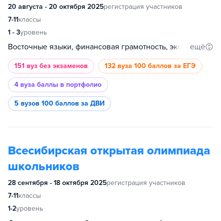
20 августа - 20 октября 2025
регистрация участников
7-11
классы
1 - 3
уровень
ещё
Восточные языки, финансовая грамотность, экономика, культурология, биология, математика, информатика, обществознание, русский язык, история, иностранный язык, основы бизнеса, психология, философия, востоковедение и африканистика, инженерные науки, физика, социология, анализ данных, химия, промышленное программирование, международные отношения, история искусств, география, филология, право, журналистика, дизайн
151 вуз
без экзаменов
132 вуза
100 баллов за ЕГЭ
4 вуза
баллы в портфолио
5 вузов
100 баллов за ДВИ
Всесибирская открытая олимпиада
школьников
28 сентября - 18 октября 2025
регистрация участников
7-11
классы
1-2
уровень