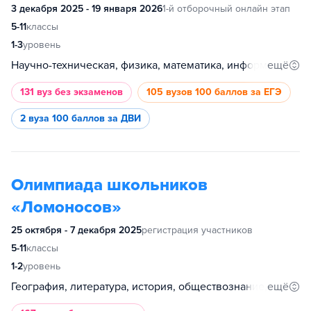
3 декабря 2025 - 19 января 2026
1-й отборочный онлайн этап
5-11
классы
1-3
уровень
Научно-техническая, физика, математика, информатика
ещё
131 вуз
без экзаменов
105 вузов
100 баллов за ЕГЭ
2 вуза
100 баллов за ДВИ
Олимпиада школьников
«Ломоносов»
25 октября - 7 декабря 2025
регистрация участников
5-11
классы
1-2
уровень
ещё
География, литература, история, обществознание, биология, философия, право, информатика, психология, химия, математика, иностранный язык, основы российской государственности, религиоведение, политология, русский язык, международные отношения и глобалистика, механика и математическое моделирование, физика, фундаментальная медицина, робототехника, предпринимательство, экология, космонавтика, генетика, журналистика, геология, высокие технологии