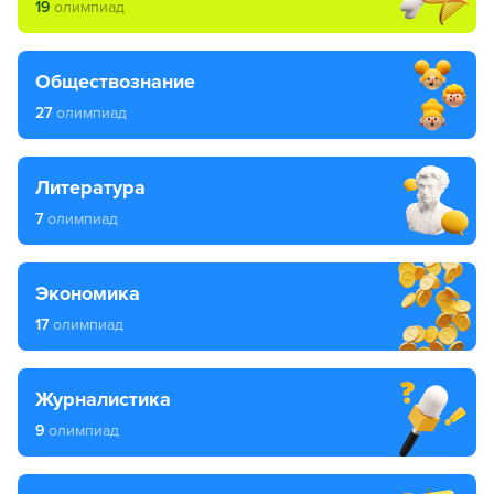
19
олимпиад
обществознание
27
олимпиад
литература
7
олимпиад
экономика
17
олимпиад
журналистика
9
олимпиад