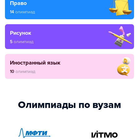
право
14
олимпиад
рисунок
5
олимпиад
иностранный язык
10
олимпиад
Олимпиады по вузам