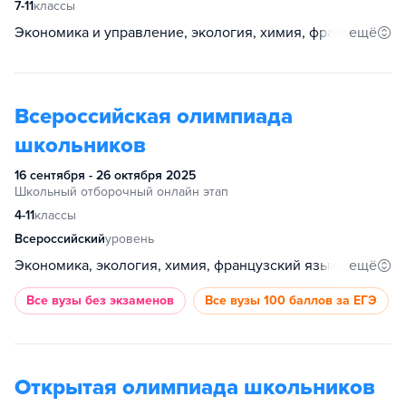
7-11
классы
ещё
Экономика и управление, экология, химия, французский язык, устойчивое развитие, таможенное дело, страноведение, спортивное программирование, психология образования, психология, право, основы бизнеса, обществознание, немецкий язык, история, испанский язык, информатика и кибербезопасность, информатика, геология, география, биология, английский язык, анализ данных, агробиотехнологии
Всероссийская олимпиада
школьников
16 сентября - 26 октября 2025
Школьный отборочный онлайн этап
4-11
классы
Всероссийский
уровень
ещё
Экономика, экология, химия, французский язык, физическая культура, физика, технология, русский язык, право, основы безопасности и защиты Родины, обществознание, немецкий язык, математика, литература, китайский язык, итальянский язык, история, испанский язык, искусство (МХК), информатика, география, биология, астрономия, английский язык
Все вузы
без экзаменов
Все вузы
100 баллов за ЕГЭ
Открытая олимпиада школьников