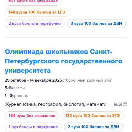
167 вузов
без экзаменов
148 вузов
100 баллов за ЕГЭ
2 вуза
баллы в портфолио
3 вуза
100 баллов за ДВИ
Олимпиада школьников Санкт-
Петербургского государственного
университета
25 октября - 14 декабря 2025
отборочный заочный этап
5-11
классы
1 - 3
уровень
ещё
Журналистика, география, биология, математика, информатика, физика, история, филология, французский язык, испанский язык, немецкий язык, китайский язык, английский язык, философия, международные отношения, экономика, инженерные системы, химия, обществознание, право, математическое моделирование и искусственный интеллект, политология, гуманитарные и социальные науки, психология, медицина
164 вуза
без экзаменов
132 вуза
100 баллов за ЕГЭ
1 вуз
баллы в портфолио
2 вуза
100 баллов за ДВИ