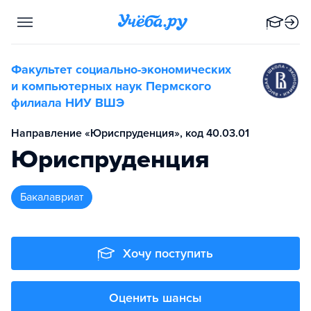
Факультет социально-экономических
и компьютерных наук Пермского
филиала НИУ ВШЭ
Направление «Юриспруденция», код 40.03.01
Юриспруденция
бакалавриат
Хочу поступить
Оценить шансы