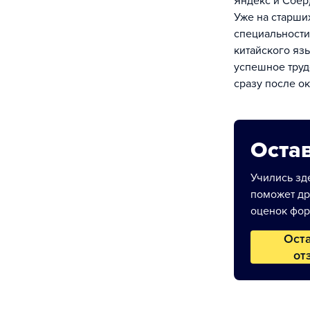
Яндекс и Сбер)
Уже на старши
специальности
китайского яз
успешное труд
сразу после о
Остав
Учились зде
поможет др
оценок фор
Ост
от