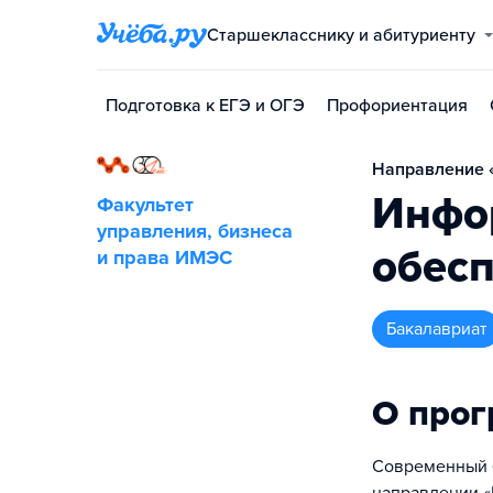
Старшекласснику и абитуриенту
Подготовка к ЕГЭ и ОГЭ
Профориентация
Направление «
Инфо
Факультет
управления, бизнеса
обесп
и права ИМЭС
бакалавриат
О про
Современный б