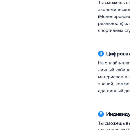
ты сможешь стать участником
экономическог
(Моделировани
реальность) ил
спортивных ст
Цифрова
3
на онлайн-платформе ИМЭС у тебя будет
личный кабине
материалам и
знаний, комфо
адаптивный ди
Индивид
5
ты сможешь выбрать дисциплины для