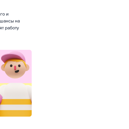
го и
 шансы на
ят работу