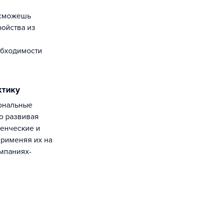
 сможешь
ройства из
обходимости
ктику
о развивая
ленческие и
рименяя их на
омпаниях-