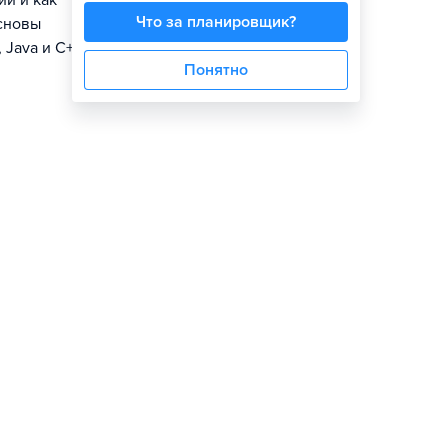
ии и как
Что за планировщик?
сновы
Java и C++,
Понятно