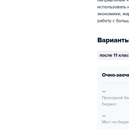
направлении «
использовать 
экономики, ма
работу с боль
Варианты
после 11 кла
очно-заоч
—
Проходной ба
бюджет
—
Мест на бюдж