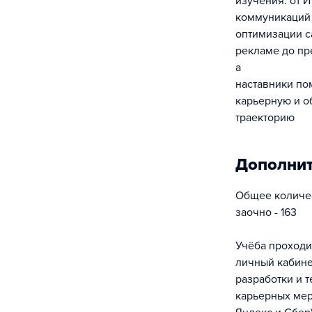
изучения: от 
коммуникаций 
оптимизации са
рекламе до пр
а
наставники по
карьерную и о
траекторию
Дополни
Общее количес
заочно - 163
Учёба проходи
личный кабине
разработки и 
карьерных мер