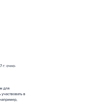
 г: очно-
ям для
 участвовать в
(например,