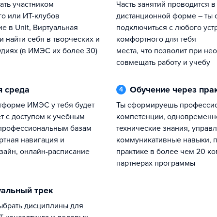
часть занятий проводится в
о или ИТ-клубов
дистанционной форме – ты
е в Unit, Виртуальная
подключиться с любого уст
и найти себя в творческих и
комфортного для тебя
удиях (в ИМЭС их более 30)
места, что позволит при не
совмещать работу и учебу
я среда
Обучение через пра
4
ты сформируешь профессиональные
т с доступом к учебным
компетенции, одновременн
 профессиональным базам
технические знания, управ
ртная навигация и
коммуникативные навыки, п
зайн, онлайн-расписание
практике в более чем 20 к
партнерах программы
уальный трек