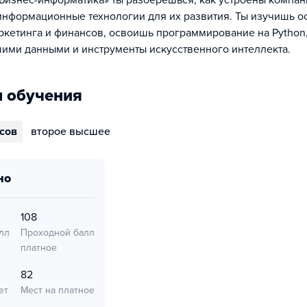
Бизнес-информатика» ты разберёшься, как устроены компан
информационные технологии для их развития. Ты изучишь о
ркетинга и финансов, освоишь программирование на Python, 
шими данными и инструменты искусственного интеллекта.
 обучения
ссов
второе высшее
но
108
лл
Проходной балл
платное
82
ет
Мест на платное