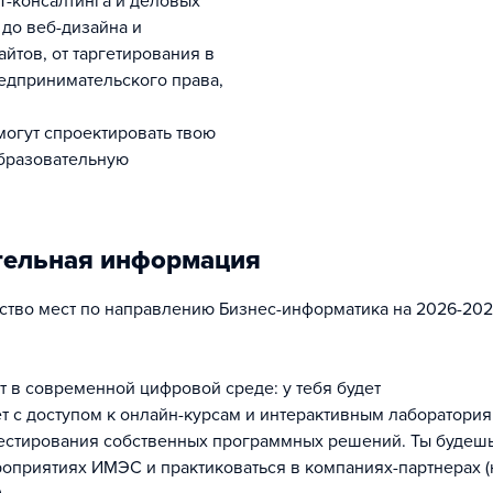
ИТ-консалтинга и деловых
до веб-дизайна и
йтов, от таргетирования в
едпринимательского права,
могут спроектировать твою
бразовательную
тельная информация
тво мест по направлению Бизнес-информатика на 2026-2027
т в современной цифровой среде: у тебя будет
т с доступом к онлайн-курсам и интерактивным лаборатори
тестирования собственных программных решений. Ты будешь
оприятиях ИМЭС и практиковаться в компаниях-партнерах 