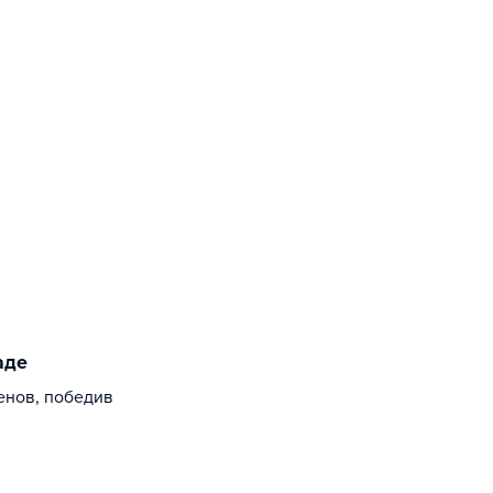
аде
енов, победив