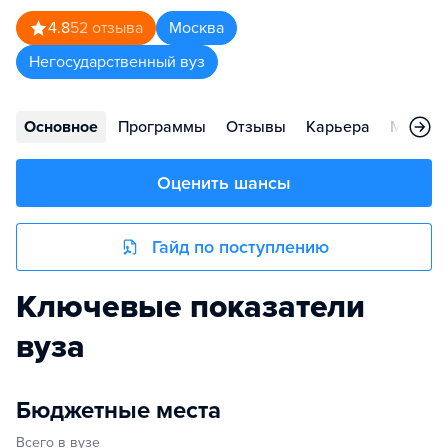
4.8
52
отзыва
Москва
Негосударственный вуз
Основное
Программы
Отзывы
Карьера
Меропр
Оценить шансы
Гайд по поступлению
Ключевые показатели
вуза
Бюджетные места
Всего в вузе