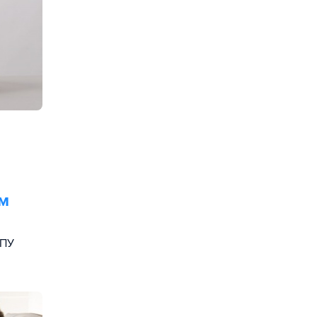
м
ГПУ