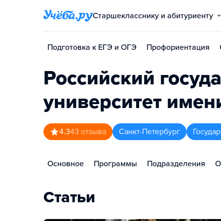
Старшекласснику и абитуриенту
Подготовка к ЕГЭ и ОГЭ
Профориентация
Российский госуд
университет имени
4.3
43
отзыва
Санкт-Петербург
Госуда
Основное
Программы
Подразделения
О
Статьи