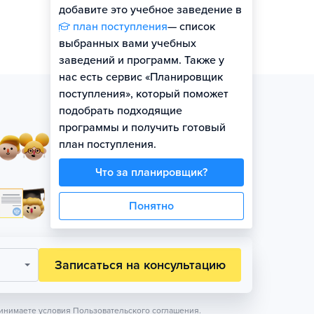
добавите это учебное заведение в
план поступления
— список
выбранных вами учебных
заведений и программ. Также у
нас есть сервис «Планировщик
поступления», который поможет
подобрать подходящие
программы и получить готовый
Занятия в небольших
план поступления.
группах по уровню
Что за планировщик?
Официальная гарантия
Понятно
поступления на бюджет
Записаться на консультацию
инимаете условия
Пользовательского соглашения.