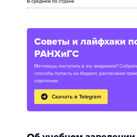
В среднем по стране
Советы и лайфхаки п
РАНХиГС
Мечтаешь поступить в эту академию? Собрал
способы попасть на бюджет, расписание при
отделении.
Скачать в Telegram