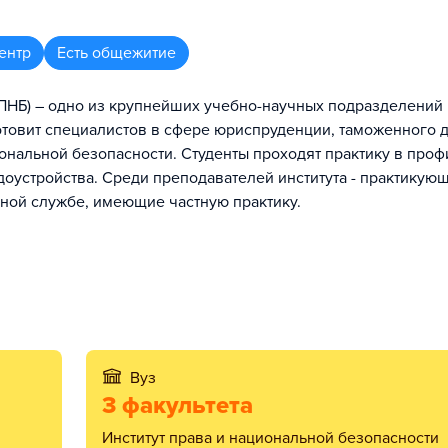
ентр
Есть общежитие
ИПНБ) – одно из крупнейших учебно-научных подразделений
отовит специалистов в сфере юриспруденции, таможенного д
иональной безопасности. Студенты проходят практику в про
оустройства. Среди преподавателей института - практикую
нной службе, имеющие частную практику.
Вуз
3 факультета
Институт права и национальной безопасности