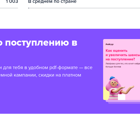
1 003
В среднем по стране
о поступлению в
и для тебя в удобном pdf-формате — все
емной кампании, скидки на платном