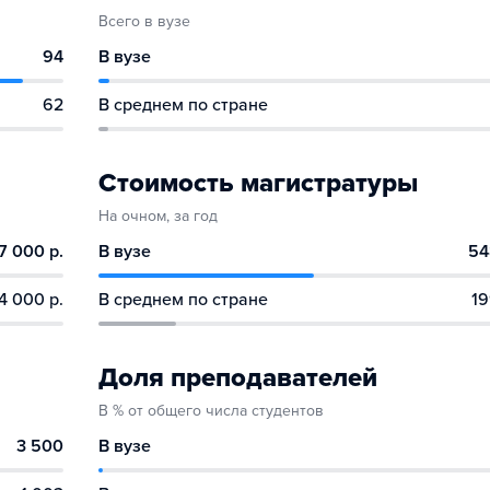
Всего в вузе
94
В вузе
62
В среднем по стране
Стоимость магистратуры
На очном, за год
7 000 р.
В вузе
54
4 000 р.
В среднем по стране
19
Доля преподавателей
В % от общего числа студентов
3 500
В вузе