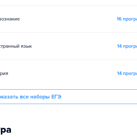
вознание
16 прог
остранный язык
14 прог
ория
14 прог
казать все наборы ЕГЭ
ура