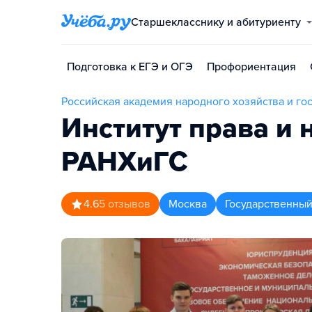
Старшекласснику и абитуриенту
Подготовка к ЕГЭ и ОГЭ
Профориентация
Российская академия народного хозяйства и г
Институт права и
РАНХиГС
4.6
5
отзывов
Москва
Государственный