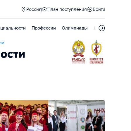
Россия
План поступления
Войти
циальности
Профессии
Олимпиады
Дни открытых д
ии
ности